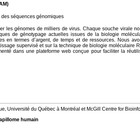
QAM)
on des séquences génomiques
r les génomes de milliers de virus. Chaque souche virale no
ues de génotypage actuelles issues de la biologie moléculai
uses en termes d’argent, de temps et de ressources. Nous a
ssage supervisé et sur la technique de biologie moléculaire R
é dans une plateforme web conçue pour faciliter la réutilisat
e, Université du Québec à Montréal et McGill Centre for Bioinfo
papillome humain