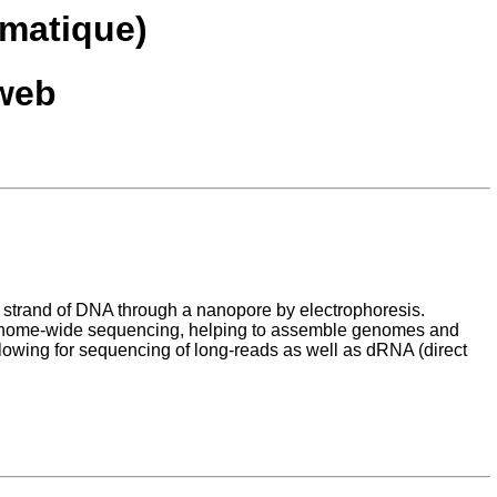
rmatique)
 web
e strand of DNA through a nanopore by electrophoresis.
to genome-wide sequencing, helping to assemble genomes and
llowing for sequencing of long-reads as well as dRNA (direct