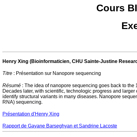
Cours BI
Exe
Henry Xing (Bioinformaticien,
CHU
Sainte-Justine Resear
Titre
: Présentation sur Nanopore sequencing
Résumé
: The idea of nanopore sequencing goes back to the 1
Decades later, with scientific, technologic progress and lar
identify structural variants in many diseases. Nanopore sequen
RNA) sequencing.
Présentation d'Henry Xing
Rapport de Gayane Barseghyan et Sandrine Lacoste